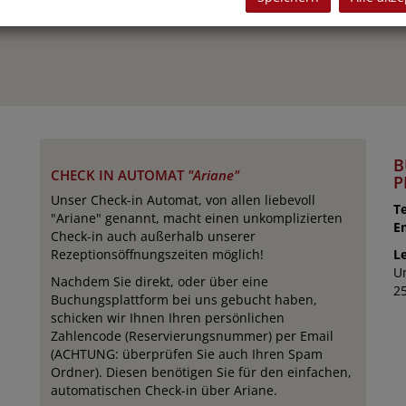
B
CHECK IN AUTOMAT
"Ariane"
P
Unser Check-in Automat, von allen liebevoll
T
"Ariane" genannt, macht einen unkomplizierten
E
Check-in auch außerhalb unserer
Rezeptionsöffnungszeiten möglich!
L
U
Nachdem Sie direkt, oder über eine
2
Buchungsplattform bei uns gebucht haben,
schicken wir Ihnen Ihren persönlichen
Zahlencode (Reservierungsnummer) per Email
(ACHTUNG: überprüfen Sie auch Ihren Spam
Ordner). Diesen benötigen Sie für den einfachen,
automatischen Check-in über Ariane.