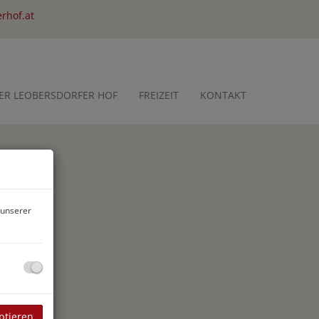
rhof.at
ER LEOBERSDORFER HOF
FREIZEIT
KONTAKT
 unserer
ptieren