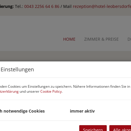
ierung:
Tel.:
0043 2256 64 6 86
/ Mail
rezeption@hotel-leobersdorfe
HOME
ZIMMER & PREISE
D
 Einstellungen
den Cookies um Einstellungen zu speichern. Nähere Informationen finden Sie in
tzerklärung
und unserer
Cookie Policy
.
ch notwendige Cookies
immer aktiv
Speichern
Alle akze